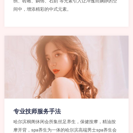
绣、砖雕、銅饰、石刻”等元素引入让冲逸而娴静的空
间中，增添精彩的中式元素。
专业技师服务手法
哈尔滨桐阁休闲会所集丝足养生，保健按摩，精油按
摩开背，spa养生为一体的哈尔滨高端男士spa养生会