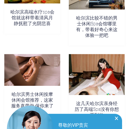
哈尔滨高端水疗spa会
馆就这样带着清风月
哈尔滨比较不错的男
静抚慰了光阴悲喜
士休闲Spa会馆哪里
有，带着好奇心来这
体验一把吧
哈尔滨男士休闲按摩
休闲会馆推荐，这家
这几天哈尔滨亲身经
服务真带劲,保你来了
历了高端Spa没有你想
还想来
不到的
尊敬的VIP贵宾