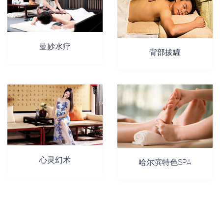
曼妙水疗
背部拔罐
心灵幻术
哈尔滨特色SPA