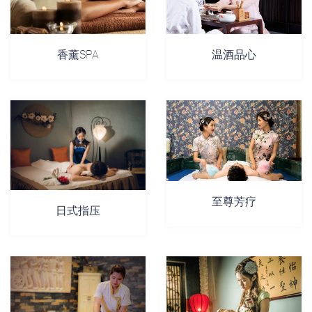
香薰SPA
温酒品心
至尊芳疗
日式指压