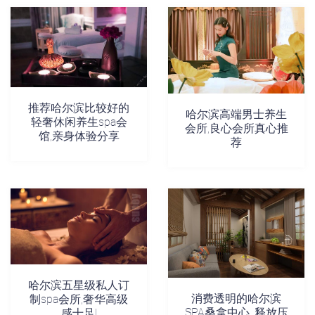
推荐哈尔滨比较好的
哈尔滨高端男士养生
轻奢休闲养生spa会
会所,良心会所真心推
馆,亲身体验分享
荐
哈尔滨五星级私人订
消费透明的哈尔滨
制spa会所,奢华高级
SPA桑拿中心_释放压
感十足!