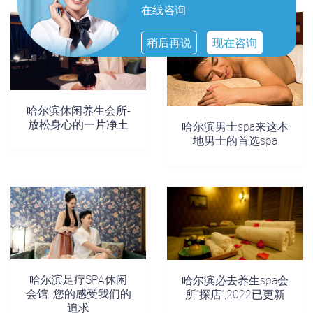
在线咨询
稍后再说
现在咨询
哈尔滨休闲养生会所-
放松身心的一片净土
哈尔滨男士spa来这本
地男士的首选spa
哈尔滨足疗SPA休闲
哈尔滨必去养生spa会
会馆_您的感受我们的
所“探店”,2022已更新
追求