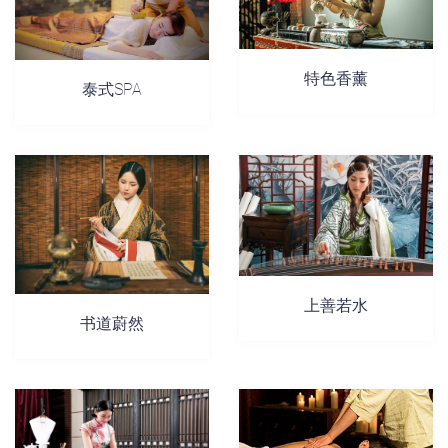
特色香薰
泰式SPA
上善若水
书道蔚然